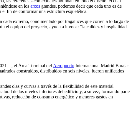
ma, las referencias contextuales abundan en todo el diseño, el cual
teniéndose en los
arcos
grandes, podemos decir que cada uno es de
el fin de conformar una estructura esquelética.
en cada extremo, condimentado por tragaluces que corren a lo largo de
ún el equipo del proyecto, ayuda a invocar “la calidez y hospitalidad
 2021—, el Área Terminal del
Aeropuerto
Internacional Madrid Barajas
drados construidos, distribuidos en seis niveles, fueron unificados
ndes olas y curvas a través de la flexibilidad de este material.
ral de los niveles inferiores del edificio y, a su vez, formando parte
ernativas, reducción de consumo energético y menores gastos en