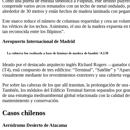
Como una puerta de entrada simbólica a Filipinas, este destino playero
comprende varios arcos rematados con un techo de metal ondulado, pre
alrededor de 30 metros y están hechos de madera laminada con pegamen
Este marco reduce el número de columnas requeridas y crea un volumen
los vértices de los techos. Asimismo, el uso de la madera expuesta en 
tan reconocida entre los filipinos”.
Aeropuerto Internacional de Madrid
La cubierta fue realizada a base de láminas de madera de bambú / A.I.M
Ideado por el destacado arquitecto inglés Richard Rogers —ganador d
(T4), está compuesto de tres edificios: “Terminal”, “Satélite” y “Apa
visualmente mediante los revestimientos exteriores y una cubierta ve
Por sobre las cabezas de los que allí transitan, la prolongación de una
También, los módulos del Edificio Terminal fueron separados por grand
de una estrategia medioambiental global relacionada con la calidad del
mantenimiento y conservación.
Casos chilenos
Aeródromo Desierto de Atacama