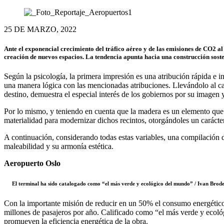
25 DE MARZO, 2022
Ante el exponencial crecimiento del tráfico aéreo y de las emisiones de CO2 a
creación de nuevos espacios. La tendencia apunta hacia una construcción sosten
Según la psicología, la primera impresión es una atribución rápida e i
una manera lógica con las mencionadas atribuciones. Llevándolo al cas
destino, demuestra el especial interés de los gobiernos por su imagen
Por lo mismo, y teniendo en cuenta que la madera es un elemento que 
materialidad para modernizar dichos recintos, otorgándoles un carácter
A continuación, considerando todas estas variables, una compilación d
maleabilidad y su armonía estética.
Aeropuerto Oslo
El terminal ha sido catalogado como “el más verde y ecológico del mundo” / Ivan Brod
Con la importante misión de reducir en un 50% el consumo energético
millones de pasajeros por año. Calificado como “el más verde y ecoló
promueven la eficiencia energética de la obra.