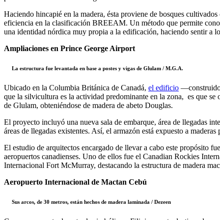
Haciendo hincapié en la madera, ésta proviene de bosques cultivados de
eficiencia en la clasificación BREEAM. Un método que permite conocer
una identidad nórdica muy propia a la edificación, haciendo sentir a los
Ampliaciones en Prince George Airport
La estructura fue levantada en base a postes y vigas de Glulam / M.G.A.
Ubicado en la Columbia Británica de Canadá,
el edificio
—construido o
que la silvicultura es la actividad predominante en la zona, es que se
de Glulam, obteniéndose de madera de abeto Douglas.
El proyecto incluyó una nueva sala de embarque, área de llegadas inter
áreas de llegadas existentes. Así, el armazón está expuesto a maderas 
El estudio de arquitectos encargado de llevar a cabo este propósito f
aeropuertos canadienses. Uno de ellos fue el Canadian Rockies Intern
Internacional Fort McMurray, destacando la estructura de madera mac
Aeropuerto Internacional de Mactan Cebú
Sus arcos, de 30 metros, están hechos de madera laminada / Dezeen