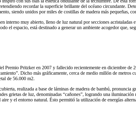
 inspiró con sus olas la estética ondulante de la techumbre. De esta for
tendiendo recordar la superficie brillante del océano circundante. De
to, siendo unidos por miles de costillas de madera más pequeñas, con 
 interno muy abierto, lleno de luz natural por secciones acristaladas 
todo el espacio, está destinado a generar un ambiente acogedor que, seg
el Premio Pritzker en 2007 y fallecido recientemente en diciembre de
rcamiento”. Dicho más gráficamente, cerca de medio millón de metros cua
getal de 56.000 m2.
 cubierta, realizada a base de láminas de madera de bambú, pronuncia gra
es grietas de luz, denominadas “cañones”, logrando una iluminación natu
 aire y el entorno natural. Ésto permitió la utilización de energías alt