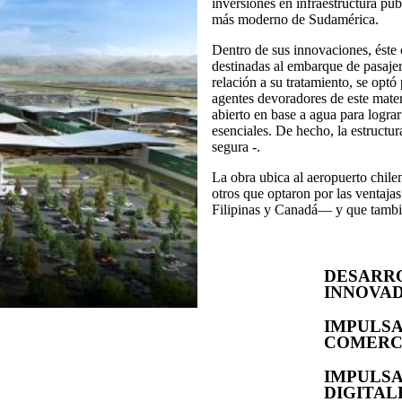
inversiones en infraestructura púb
más moderno de Sudamérica.
Dentro de sus innovaciones, éste
destinadas al embarque de pasaje
relación a su tratamiento, se optó
agentes devoradores de este materi
abierto en base a agua para lograr
esenciales. De hecho, la estructu
segura -.
La obra ubica al aeropuerto chil
otros que optaron por las ventaj
Filipinas y Canadá— y que tambié
DESARR
INNOVA
IMPULS
COMERC
IMPULS
DIGITAL