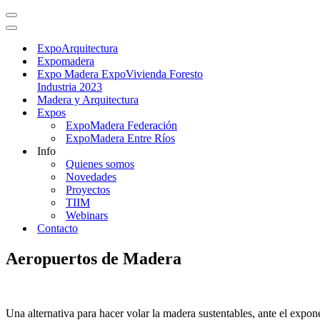
ExpoArquitectura
Expomadera
Expo Madera ExpoVivienda Foresto
Industria 2023
Madera y Arquitectura
Expos
ExpoMadera Federación
ExpoMadera Entre Ríos
Info
Quienes somos
Novedades
Proyectos
TIIM
Webinars
Contacto
Aeropuertos de Madera
Una alternativa para hacer volar la madera sustentables, ante el expone