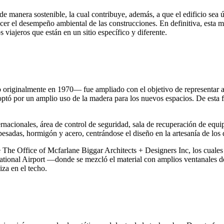
 manera sostenible, la cual contribuye, además, a que el edificio sea ú
 el desempeño ambiental de las construcciones. En definitiva, esta mate
 viajeros que están en un sitio específico y diferente.
riginalmente en 1970— fue ampliado con el objetivo de representar a l
 optó por un amplio uso de la madera para los nuevos espacios. De esta 
nacionales, área de control de seguridad, sala de recuperación de equip
pesadas, hormigón y acero, centrándose el diseño en la artesanía de los 
ue The Office of Mcfarlane Biggar Architects + Designers Inc, los cuale
ational Airport —donde se mezcló el material con amplios ventanales d
iza en el techo.