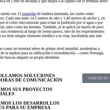
lica en Chile en décadas y que dejará a la capital con el terminal aéreo
 cuenta con 12
pasarelas
de madera laminada, las cuales están
ros. Cada una mide 14,5 metros de alto y 1,40 metros de ancho y, en
 por el cobre micromizado para evitar la pudrición por el agua o por
al, tales como las termitas. También, se le aplicó un barniz de poro
 una resistencia al fuego de forma pasiva, otro de los requerimientos
ra no tiene ningún elemento metálico a la vista, haciéndola aún más
eno como un terminal aéreo de primer nivel mundial, sumándose a
as de la madera para su edificación o remodelación —como Noruega,
n buscan adquirir su propia identidad.
OLLAMOS SOLUCIONES
CONTÁCTO
DORAS DE COMUNICACIÓN
AMOS SUS PROYECTOS
IALES
AMOS LOS DESARROLLOS
ES PARA SU EMPRESA