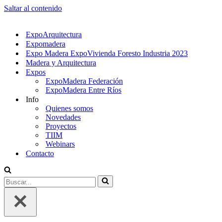
Saltar al contenido
ExpoArquitectura
Expomadera
Expo Madera ExpoVivienda Foresto Industria 2023
Madera y Arquitectura
Expos
ExpoMadera Federación
ExpoMadera Entre Ríos
Info
Quienes somos
Novedades
Proyectos
TIIM
Webinars
Contacto