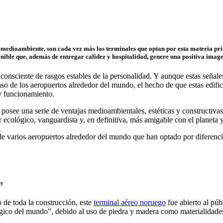
l medioambiente, son cada vez más los terminales que optan por esta materia pr
ible que, además de entregar calidez y hospitalidad, genere una positiva imagen
nconsciente de rasgos estables de la personalidad. Y aunque estas señal
o de los aeropuertos alrededor del mundo, el hecho de que estas edifica
 y funcionamiento.
posee una serie de ventajas medioambientales, estéticas y constructiv
 ecológico, vanguardista y, en definitiva, más amigable con el planeta y
e varios aeropuertos alrededor del mundo que han optado por diferenciar
ey
 de toda la construcción, este
terminal aéreo noruego
fue abierto al púb
gico del mundo”, debido al uso de piedra y madera como materialidades