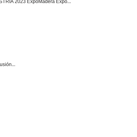
IA 2023 ExpoMadera Expo...
usión...