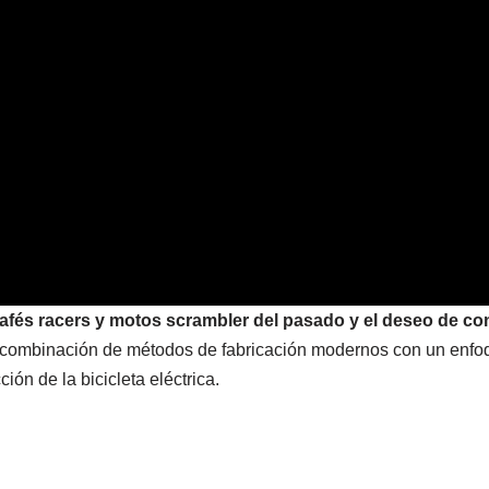
 cafés racers y motos scrambler del pasado y el deseo de co
a combinación de métodos de fabricación modernos con un enfoq
ión de la bicicleta eléctrica.