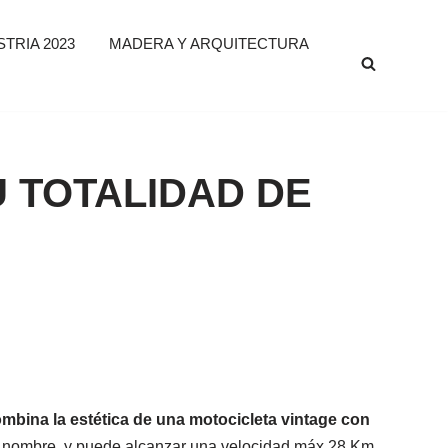
TRIA 2023
MADERA Y ARQUITECTURA
U TOTALIDAD DE
bina la estética de una motocicleta vintage con
 su nombre, y puede alcanzar una velocidad máx 28 Km