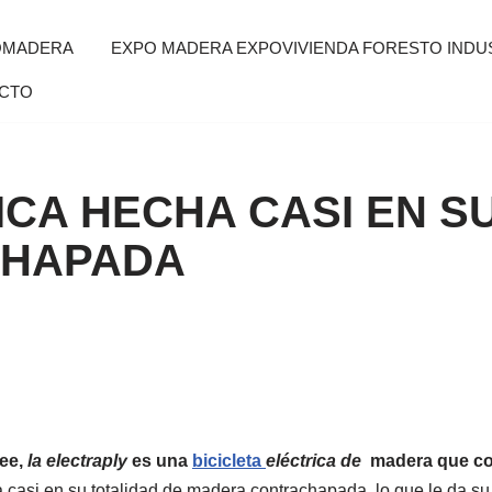
OMADERA
EXPO MADERA EXPOVIVIENDA FORESTO INDUS
CTO
ICA HECHA CASI EN S
CHAPADA
bee,
la electraply
es una
bicicleta
eléctrica de
madera que com
cha casi en su totalidad de madera contrachapada, lo que le da