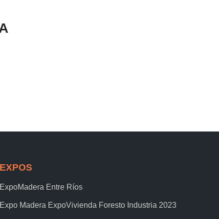
A
EXPOS
ExpoMadera Entre Ríos
Expo Madera ExpoVivienda Foresto Industria 2023