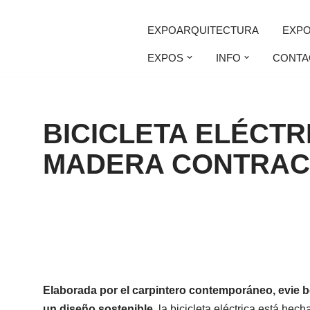
EXPOARQUITECTURA
EXP
Saltar
EXPOS
INFO
CONTA
al
contenido
BICICLETA ELÉCTR
MADERA CONTRA
Elaborada por el carpintero contemporáneo, evie 
un diseño sostenible.
la bicicleta eléctrica está he