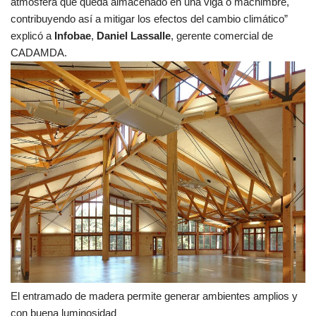
atmósfera que queda almacenado en una viga o machimbre,
contribuyendo así a mitigar los efectos del cambio climático”
explicó a
Infobae
,
Daniel Lassalle
, gerente comercial de
CADAMDA.
El entramado de madera permite generar ambientes amplios y
con buena luminosidad