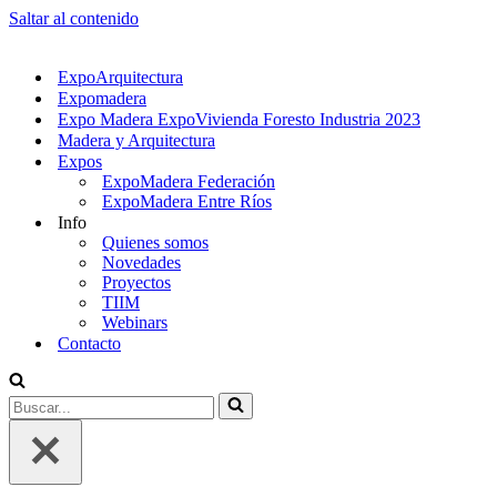
Saltar al contenido
ExpoArquitectura
Expomadera
Expo Madera ExpoVivienda Foresto Industria 2023
Madera y Arquitectura
Expos
ExpoMadera Federación
ExpoMadera Entre Ríos
Info
Quienes somos
Novedades
Proyectos
TIIM
Webinars
Contacto