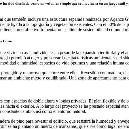
ficio ha sido diseñado como un volumen simple que se involucra en un juego sutil y
al que también incluye una estructura separada realizada por Agence Gu
ente ligada a la topografía y vegetación existentes. Con el 50% de la 
o tiene como objetivo fomentar un sentido de sostenibilidad comunitaria
ien Lanoo
e vivir en casas individuales, a pesar de la expansión territorial y el 
ategia permitió acoger y preservar las características ambientales del si
modidad e intimidad, espacios de vida óptimos y una relación íntima co
e protegido y un arroyo que corre entre ellos. Revestido con madera, el
formar un ambiente mixto y equilibrado. Una zona de aparcamiento para c
on espacios de doble altura y logias privadas. El plan flexible y de or
ales hacia el exterior. A lo largo del proyecto se ha prestado especial at
 en constante cambio, así como el entorno natural.
adera de pino para revestir el edificio, que resistirá la humedad y enve
rdín se ha plantado un huerto de manzanas, que sirve como lugar de enc