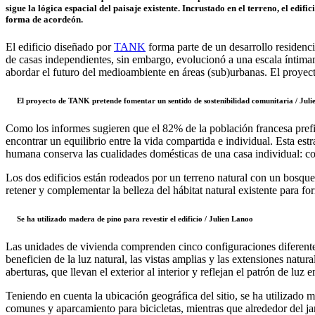
sigue la lógica espacial del paisaje existente. Incrustado en el terreno, el edi
forma de acordeón.
El edificio diseñado por
TANK
forma parte de un desarrollo residenci
de casas independientes, sin embargo, evolucionó a una escala íntimam
abordar el futuro del medioambiente en áreas (sub)urbanas. El proyect
El proyecto de TANK pretende fomentar un sentido de sostenibilidad comunitaria / Jul
Como los informes sugieren que el 82% de la población francesa prefier
encontrar un equilibrio entre la vida compartida e individual. Esta estr
humana conserva las cualidades domésticas de una casa individual: co
Los dos edificios están rodeados por un terreno natural con un bosqu
retener y complementar la belleza del hábitat natural existente para 
Se ha utilizado madera de pino para revestir el edificio / Julien Lanoo
Las unidades de vivienda comprenden cinco configuraciones diferentes c
beneficien de la luz natural, las vistas amplias y las extensiones natur
aberturas, que llevan el exterior al interior y reflejan el patrón de luz
Teniendo en cuenta la ubicación geográfica del sitio, se ha utilizado m
comunes y aparcamiento para bicicletas, mientras que alrededor del ja