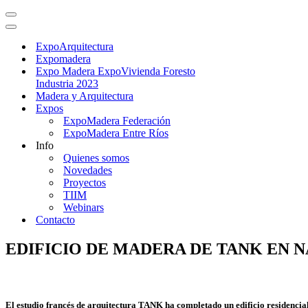
ExpoArquitectura
Expomadera
Expo Madera ExpoVivienda Foresto
Industria 2023
Madera y Arquitectura
Expos
ExpoMadera Federación
ExpoMadera Entre Ríos
Info
Quienes somos
Novedades
Proyectos
TIIM
Webinars
Contacto
EDIFICIO DE MADERA DE TANK EN 
El estudio francés de arquitectura TANK ha completado un edificio residencial 