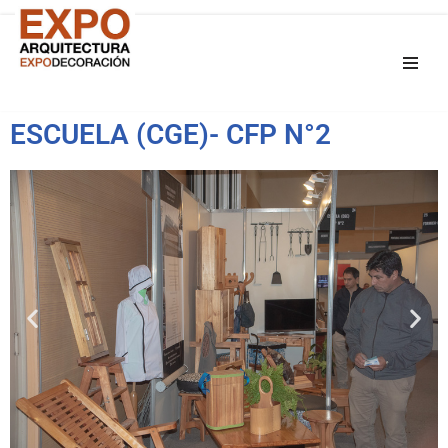
Saltar
al
contenido
ESCUELA (CGE)- CFP N°2