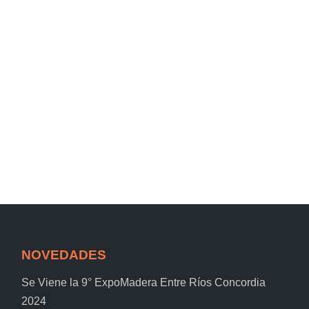
NOVEDADES
Se Viene la 9° ExpoMadera Entre Ríos Concordia
2024