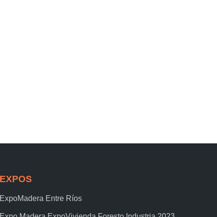
EXPOS
ExpoMadera Entre Ríos
Expo Madera ExpoVivienda Foresto Industria 2023