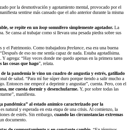
izado por la desmotivación y agotamiento mental, provocado por el
manifiesta sentirse más cansado que el año anterior durante la misma
able, se repite en un
loop
somnífero simplemente agotador.
La
a. Se cansa al trabajar como si llevara una pesada piedra sobre sus
es y el Patrimonio. Como trabajadora
freelance
, esa era una buena
s. “Después de eso no me sentía capaz de nada. Estaba agotadísima.
nta. Y agrega: “Hay veces donde me quedo apenas en la primera tarea
s las cosas que hago
”, relata.
s de la pandemia le vino un cuadro de angustia y estrés, gatillado
onal de salud. “Para mí fue súper duro porque tiendo a salir mucho a
o. Entonces me empecé a deprimir y angustiar”, cuenta. Pero, con el
ñana, me cuesta dormir y desenchufarme.
Y, por sobre todas las
ntarme”, manifiesta.
ga pandémica” al estado anímico caracterizado por la
s natural y esperada en esta etapa de una crisis. Al comienzo, la
ciones de estrés. Sin embargo,
cuando las circunstancias extremas
n un documento.
autas de comportamiento y en constante cambio.
“En términos