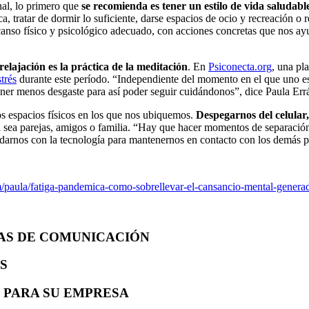
nal, lo primero que
se recomienda es tener un estilo de vida saludab
ca, tratar de dormir lo suficiente, darse espacios de ocio y recreación o 
canso físico y psicológico adecuado, con acciones concretas que nos ay
 relajación es la práctica de la meditación
. En
Psiconecta.org
, una pl
strés
durante este período. “Independiente del momento en el que uno es
er menos desgaste para así poder seguir cuidándonos”, dice Paula Erráz
os espacios físicos en los que nos ubiquemos.
Despegarnos del celular,
a sea parejas, amigos o familia. “Hay que hacer momentos de separación 
arnos con la tecnología para mantenernos en contacto con los demás para
/paula/fatiga-pandemica-como-sobrellevar-el-cansancio-mental-generad
AS DE COMUNICACIÓN
S
 PARA SU EMPRESA