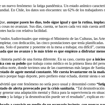
re un nuevo fenómeno: la fatiga pandémica. Un estado anímico caracter
mundial. En Chile, los datos son elocuentes: un 62% de los trabajadores 
 Que,
aunque pasen los días, todo sigue igual y que la rutina, implac
s cosas no avanzan. Sus días, cuenta, se hacen cada vez más cuesta arrib
tes hacía con relativa facilidad.
ndos Audiovisuales que entrega el Ministerio de las Culturas, las Art
ompletar, con dedicación, las cinco postulaciones que tenía planificada
ta. Solo el pararme y ponerme en la mesa a trabajar, era difícil”, cue
ada que no avanzo y lo más triste es que empiezo a disfrutar meno
historia partió de una forma diferente. En su caso, cuenta que
a inicio
ica con su pololo
que trabaja como médico en la primera línea del pers
ñoa norte, donde tuvimos una de las cuarentenas más largas de Santiag
estado de agote mental constante. Me cuesta levantarme en la ma
ísico porque hago deporte, pero prefiero estar echada, dormir siesta o se
advirtió que este fenómeno no sería poco usual y denominó como
“fati
ado de alerta provocado por la crisis sanitaria.
“Tal desmotivación e
 generar una adaptación mental y física para la supervivencia en situa
ento
y la fatiga y la desmotivación puede ser el resultado”, explican e
mbrado a convivir en medio de un escenario incierto, con nuevas p