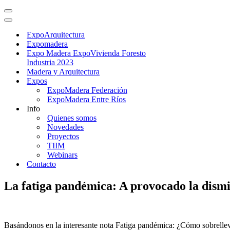
Menú
de
Menú
navegación
de
ExpoArquitectura
navegación
Expomadera
Expo Madera ExpoVivienda Foresto
Industria 2023
Madera y Arquitectura
Expos
ExpoMadera Federación
ExpoMadera Entre Ríos
Info
Quienes somos
Novedades
Proyectos
TIIM
Webinars
Contacto
La fatiga pandémica: A provocado la dismi
Basándonos en la interesante nota Fatiga pandémica: ¿Cómo sobrelleva