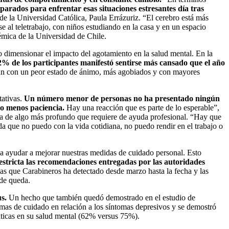
parados para enfrentar esas situaciones estresantes día tras
de la Universidad Católica, Paula Errázuriz. “El cerebro está más
e al teletrabajo, con niños estudiando en la casa y en un espacio
démica de la Universidad de Chile.
dimensionar el impacto del agotamiento en la salud mental. En la
% de los participantes manifestó sentirse más cansado que el año
tran con un peor estado de ánimo, más agobiados y con mayores
tativas.
Un número menor de personas no ha presentado ningún
do menos paciencia.
Hay una reacción que es parte de lo esperable”,
trata de algo más profundo que requiere de ayuda profesional. “Hay que
ada que no puedo con la vida cotidiana, no puedo rendir en el trabajo o
a a ayudar a mejorar nuestras medidas de cuidado personal. Esto
estricta las recomendaciones entregadas por las autoridades
nas que Carabineros ha detectado desde marzo hasta la fecha y las
 de queda.
us.
Un hecho que también quedó demostrado en el estudio de
rmas de cuidado en relación a los síntomas depresivos y se demostró
áticas en su salud mental (62% versus 75%).