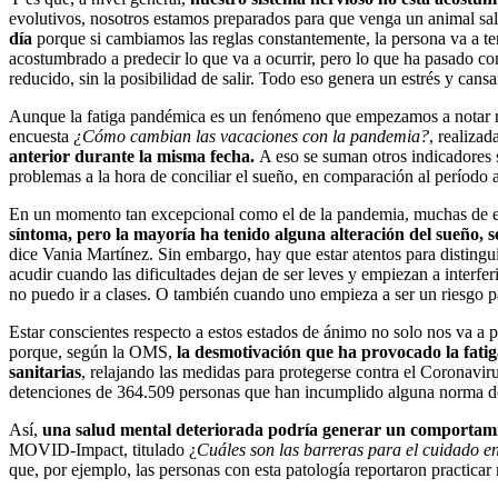
evolutivos, nosotros estamos preparados para que venga un animal sal
día
porque si cambiamos las reglas constantemente, la persona va a te
acostumbrado a predecir lo que va a ocurrir, pero lo que ha pasado con
reducido, sin la posibilidad de salir. Todo eso genera un estrés y ca
Aunque la fatiga pandémica es un fenómeno que empezamos a notar rec
encuesta
¿Cómo cambian las vacaciones con la pandemia?
, realiza
anterior durante la misma fecha.
A eso se suman otros indicadores 
problemas a la hora de conciliar el sueño, en comparación al período 
En un momento tan excepcional como el de la pandemia, muchas de est
síntoma, pero la mayoría ha tenido alguna alteración del sueño, 
dice Vania Martínez. Sin embargo, hay que estar atentos para distingui
acudir cuando las dificultades dejan de ser leves y empiezan a interfe
no puedo ir a clases. O también cuando uno empieza a ser un riesgo pa
Estar conscientes respecto a estos estados de ánimo no solo nos va a 
porque, según la OMS,
la desmotivación que ha provocado la fati
sanitarias
, relajando las medidas para protegerse contra el Coronavir
detenciones de 364.509 personas que han incumplido alguna norma dec
Así,
una salud mental deteriorada podría generar un comportamie
MOVID-Impact, titulado ¿
Cuáles son las barreras para el cuidado 
que, por ejemplo, las personas con esta patología reportaron practic