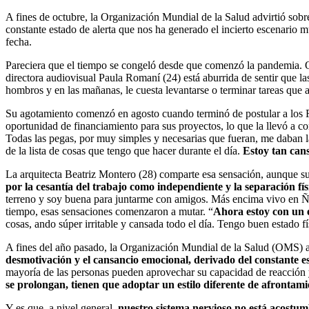
A fines de octubre, la Organización Mundial de la Salud advirtió sob
constante estado de alerta que nos ha generado el incierto escenario 
fecha.
Pareciera que el tiempo se congeló desde que comenzó la pandemia.
directora audiovisual Paula Romaní (24) está aburrida de sentir que la
hombros y en las mañanas, le cuesta levantarse o terminar tareas que an
Su agotamiento comenzó en agosto cuando terminó de postular a los Fo
oportunidad de financiamiento para sus proyectos, lo que la llevó a c
Todas las pegas, por muy simples y necesarias que fueran, me daban la
de la lista de cosas que tengo que hacer durante el día.
Estoy tan cans
La arquitecta Beatriz Montero (28) comparte esa sensación, aunque su 
por la cesantía del trabajo como independiente y la separación fís
terreno y soy buena para juntarme con amigos. Más encima vivo en Ñu
tiempo, esas sensaciones comenzaron a mutar. “
Ahora estoy con un 
cosas, ando súper irritable y cansada todo el día. Tengo buen estado f
A fines del año pasado, la Organización Mundial de la Salud (OMS) 
desmotivación y el cansancio emocional, derivado del constante est
mayoría de las personas pueden aprovechar su capacidad de reacción y
se prolongan, tienen que adoptar un estilo diferente de afrontami
Y es que, a nivel general,
nuestro sistema nervioso no está acostu