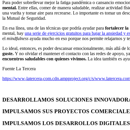
Para poder sobrellevar mejor la fatiga pandémica o cansancio emocio
mental.
Entre ellas, comer de manera saludable, realizar actividad físi
una vuelta y tomar aire para recrearse. Lo importante es tomar un des
la Mutual de Seguridad.
En esa línea, una de las técnicas que podría ayudar para
fortalecer la
mental, hay
una serie de ejercicios gratuitos para bajar la ansiedad y e
el
mindfulness
ayuda mucho en eso porque nos permite relajarnos y ten
Lo ideal, entonces, es poder descansar emocionalmente, más allá de l
guste.
Y no olvidar el mantener el contacto con las redes de apoyo, y
encuentros saludables con quienes vivimos.
La idea también es ayud
Fuente La Tercera
https://www-latercera-com.cdn.ampproject.org/c/s/www.latercera.com
DESARROLLAMOS SOLUCIONES INNOVADOR
IMPULSAMOS SUS PROYECTOS COMERCIALE
IMPULSAMOS LOS DESARROLLOS DIGITALES