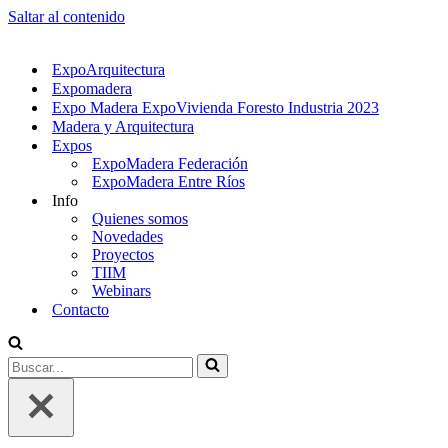
Saltar al contenido
ExpoArquitectura
Expomadera
Expo Madera ExpoVivienda Foresto Industria 2023
Madera y Arquitectura
Expos
ExpoMadera Federación
ExpoMadera Entre Ríos
Info
Quienes somos
Novedades
Proyectos
TIIM
Webinars
Contacto
Buscar...