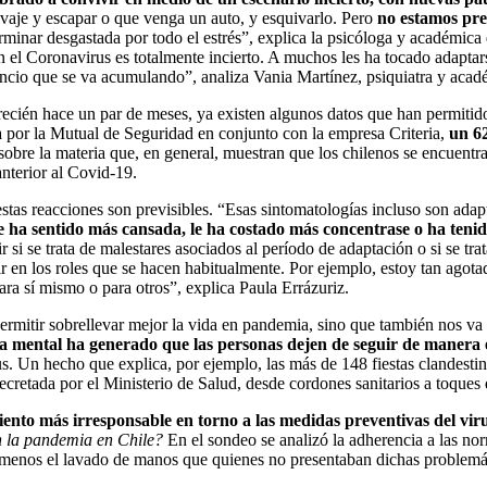
vaje y escapar o que venga un auto, y esquivarlo. Pero
no estamos pre
rminar desgastada por todo el estrés”, explica la psicóloga y académica 
 el Coronavirus es totalmente incierto. A muchos les ha tocado adaptars
nsancio que se va acumulando”, analiza Vania Martínez, psiquiatra y aca
ién hace un par de meses, ya existen algunos datos que han permitido 
da por la Mutual de Seguridad en conjunto con la empresa Criteria,
un 62
sobre la materia que, en general, muestran que los chilenos se encuen
anterior al Covid-19.
as reacciones son previsibles. “Esas sintomatologías incluso son adap
se ha sentido más cansada, le ha costado más concentrase o ha teni
r si se trata de malestares asociados al período de adaptación o si se 
rir en los roles que se hacen habitualmente. Por ejemplo, estoy tan agot
ra sí mismo o para otros”, explica Paula Errázuriz.
permitir sobrellevar mejor la vida en pandemia, sino que también nos v
ga mental ha generado que las personas dejen de seguir de manera 
us. Un hecho que explica, por ejemplo, las más de 148 fiestas clandesti
retada por el Ministerio de Salud, desde cordones sanitarios a toques
nto más irresponsable en torno a las medidas preventivas del vir
en la pandemia en Chile?
En el sondeo se analizó la adherencia a las no
ar menos el lavado de manos que quienes no presentaban dichas problem