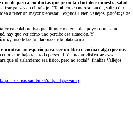
le que de paso a conductas que permitan fortalecer nuestra salud
realizar pausas en el trabajo. “También, cuando se pueda, salir a dar
uden a tener un mayor bienestar”, explica Belen Vallejos, psicóloga de
ataforma colaborativa que difunde material de apoyo sobre salud
té, hay que ver cómo uno percibe esa situación. Y
uriz, una de las fundadoras de la plataforma.
 encontrar un espacio para leer un libro o cocinar algo que nos
entre el trabajo y la vida personal. Y hay que
disfrutar esos
 que el aislamiento sea físico, pero no social”, finaliza Vallejos.
o-por-la-crisis-sanitaria/?outputType=amp