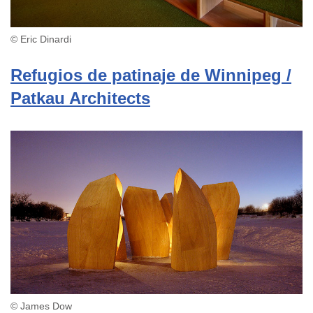
© Eric Dinardi
Refugios de patinaje de Winnipeg /
Patkau Architects
© James Dow