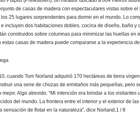
o Púlpito (Preikstolen), un mirador ubicado a 604 metros sobre 
njunto de casas de madera con espectaculares vistas sobre el Ly
 los 25 lugares sorprendentes para dormir en el mundo. Lo co
e incluyen dos habitaciones dobles, cocina de diseño, baño y c
 construidos sobre columnas para minimizar las huellas en el 
en estas casas de madera puede compararse a la experiencia de
10, cuando Tom Norland adquirió 170 hectáreas de tierra virgen 
onstruir una serie de chozas de ermitaños más pequeñas, pero s
mejor. Algo atrevido. “Mi intención era brindar a los visitantes u
idos del mundo. La frontera entre el interior y el exterior de l
a sensación de flotar en la naturaleza”, dice Norland.1 / 8