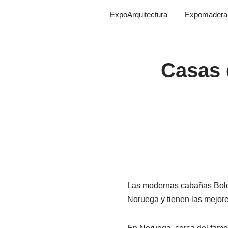
ExpoArquitectura
Expomadera
Saltar
al
contenido
Casas 
Las modernas cabañas Bolde
Noruega y tienen las mejores