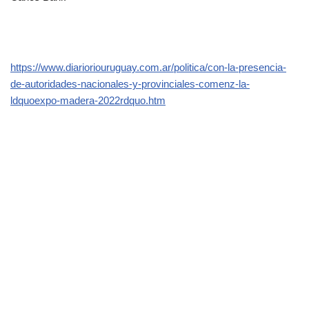
https://www.diarioriouruguay.com.ar/politica/con-la-presencia-
de-autoridades-nacionales-y-provinciales-comenz-la-
ldquoexpo-madera-2022rdquo.htm