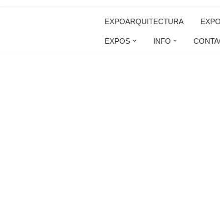
EXPOARQUITECTURA
EXP
Saltar
EXPOS
INFO
CONTA
al
contenido