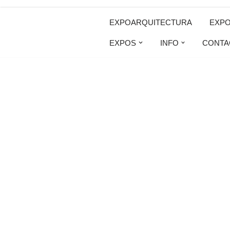
EXPOARQUITECTURA
EXP
Saltar
EXPOS
INFO
CONTA
al
contenido