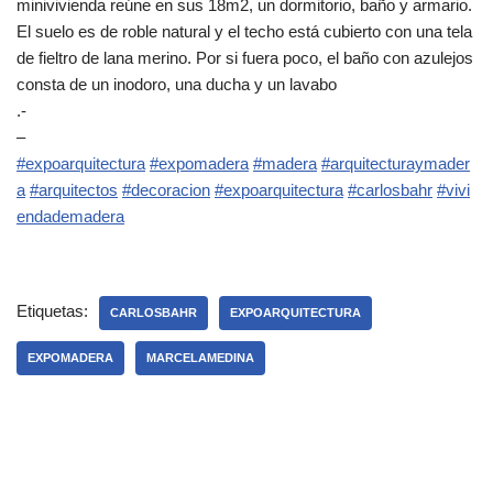
minivivienda reúne en sus 18m2, un dormitorio, baño y armario.
El suelo es de roble natural y el techo está cubierto con una tela
de fieltro de lana merino. Por si fuera poco, el baño con azulejos
consta de un inodoro, una ducha y un lavabo
.-
–
#expoarquitectura
#expomadera
#madera
#arquitecturaymader
a
#arquitectos
#decoracion
#expoarquitectura
#carlosbahr
#vivi
endademadera
Etiquetas:
CARLOSBAHR
EXPOARQUITECTURA
EXPOMADERA
MARCELAMEDINA