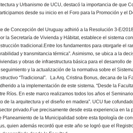
uitectura y Urbanismo de UCU, destacó la importancia de que 
rticipamos desde su inicio en el Foro para la Promoción y el D
 de Concepción del Uruguay adhirió a la Resolución 3-E/2018 de
r la Secretaría de Vivienda y Hábitat, establece el sistema c
strucción tradicional.Entre los fundamentos para otorgarle el ra
rabilidad y transmitancia térmica”. Asimismo, se ubica a la dec
iviendas y obras de infraestructura básica para el desarrollo d
 seguimiento y la actualización de la normativa sobre el Sist
nstructivo “Tradicional”. La Arq. Cristina Bonus, decana de la
herido a la implementación de este sistema. “Desde la Facultad
re Ríos. En este marco realizamos todos los años el Seminario 
to de la arquitectura y el diseño en madera”. UCU fue cofundad
sector privado.Fue precisamente desde esta experiencia en la p
 Planeamiento de la Municipalidad sobre esta tipología de con
s, quien además recordó que este año se logró que el Registro