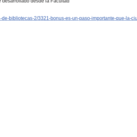
e desarrollado desde la Facultad
ma-de-bibliotecas-2/3321-bonus-es-un-paso-importante-que-la-